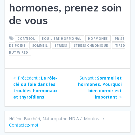
hormones, prenez soin
de vous
CORTISOL
ÉQUILIBRE HORMONAL
HORMONES
PRISE
DE POIDS
SOMMEIL
STRESS
STRESS CHRONIQUE
TIRED
BUT WIRED
Navigation
Article
Article
Précédent :
Le rôle-
Suivant :
Sommeil et
de
précédent :
Suivant :
clé du foie dans les
hormones. Pourquoi
troubles hormonaux
bien dormir est
l'article
et thyroïdiens
important
Hélène Burchéri, Naturopathe ND.A à Montréal /
Contactez-moi