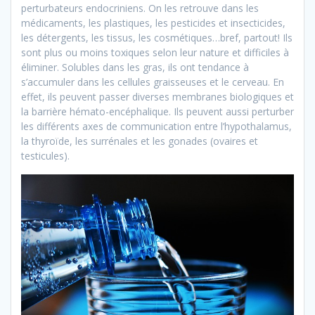
perturbateurs endocriniens. On les retrouve dans les
médicaments, les plastiques, les pesticides et insecticides,
les détergents, les tissus, les cosmétiques…bref, partout! Ils
sont plus ou moins toxiques selon leur nature et difficiles à
éliminer. Solubles dans les gras, ils ont tendance à
s’accumuler dans les cellules graisseuses et le cerveau. En
effet, ils peuvent passer diverses membranes biologiques et
la barrière hémato-encéphalique. Ils peuvent aussi perturber
les différents axes de communication entre l’hypothalamus,
la thyroïde, les surrénales et les gonades (ovaires et
testicules).