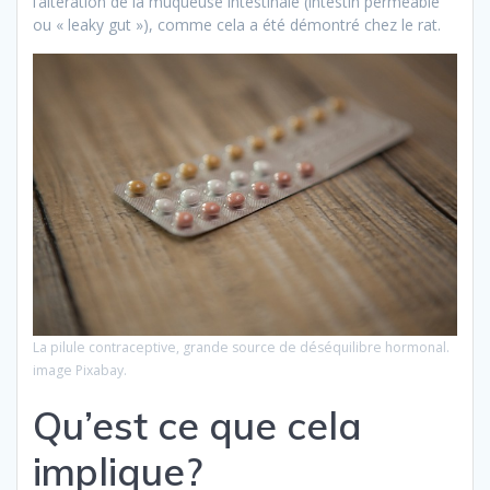
l’altération de la muqueuse intestinale (intestin perméable
ou « leaky gut »), comme cela a été démontré chez le rat.
La pilule contraceptive, grande source de déséquilibre hormonal.
image Pixabay.
Qu’est ce que cela
implique?