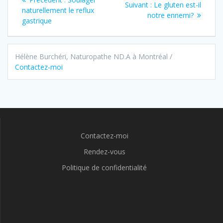
Article
Suivant :
Le gluten est-il
de
précédent :
naturellement le reflux
Suivant :
notre ennemi?
gastrique
l'article
Hélène Burchéri, Naturopathe ND.A à Montréal /
Contactez-moi
Contactez-moi
Rendez-vous
Politique de confidentialité