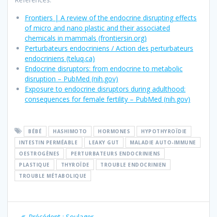
Frontiers | A review of the endocrine disrupting effects
of micro and nano plastic and their associated
chemicals in mammals (frontiersin.org)
Perturbateurs endocriniens / Action des perturbateurs
endocriniens (teluq.ca)
Endocrine disruptors: from endocrine to metabolic
disruption – PubMed (nih.gov)
Exposure to endocrine disruptors during adulthood:
consequences for female fertility – PubMed (nih.gov)
BÉBÉ
HASHIMOTO
HORMONES
HYPOTHYROÏDIE
INTESTIN PERMÉABLE
LEAKY GUT
MALADIE AUTO-IMMUNE
OESTROGÈNES
PERTURBATEURS ENDOCRINIENS
PLASTIQUE
THYROÏDE
TROUBLE ENDOCRINIEN
TROUBLE MÉTABOLIQUE
Navigation
Article
Précédent :
Soulager