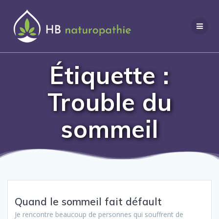
Aller
au
contenu
Étiquette :
Trouble du
sommeil
Quand le sommeil fait défault
Je rencontre beaucoup de personnes qui souffrent de